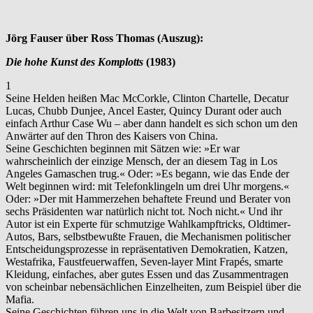
Jörg Fauser über Ross Thomas (Auszug):
Die hohe Kunst des Komplotts
(1983)
1
Seine Helden heißen Mac McCorkle, Clinton Chartelle, Decatur
Lucas, Chubb Dunjee, Ancel Easter, Quincy Durant oder auch
einfach Arthur Case Wu – aber dann handelt es sich schon um den
Anwärter auf den Thron des Kaisers von China.
Seine Geschichten beginnen mit Sätzen wie: »Er war
wahrscheinlich der einzige Mensch, der an diesem Tag in Los
Angeles Gamaschen trug.« Oder: »Es begann, wie das Ende der
Welt beginnen wird: mit Telefonklingeln um drei Uhr morgens.«
Oder: »Der mit Hammerzehen behaftete Freund und Berater von
sechs Präsidenten war natürlich nicht tot. Noch nicht.« Und ihr
Autor ist ein Experte für schmutzige Wahlkampftricks, Oldtimer-
Autos, Bars, selbstbewußte Frauen, die Mechanismen politischer
Entscheidungsprozesse in repräsentativen Demokratien, Katzen,
Westafrika, Faustfeuerwaffen, Seven-layer Mint Frapés, smarte
Kleidung, einfaches, aber gutes Essen und das Zusammentragen
von scheinbar nebensächlichen Einzelheiten, zum Beispiel über die
Mafia.
Seine Geschichten führen uns in die Welt von Barbesitzern und