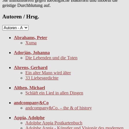
Sie immunisieren gegen ideologische Bakterien und möbeln die
geistige Durchblutung auf.
Autoren / Hrsg.
Abrahams, Peter
Xuma
Adorján, Johanna
Die Lebenden und die Toten
Ahrens, Gerhard
Ein alter Mann wird älter
33 Liebesgedichte
Althen, Michael
Schläft ein Lied in allen Dingen
andcompany&Co
andcompany&Co. – the & of history
Appia, Adolphe
Adolphe Appia Postkartenbuch
Adolphe Appia - Künstler und Visionär des modernen