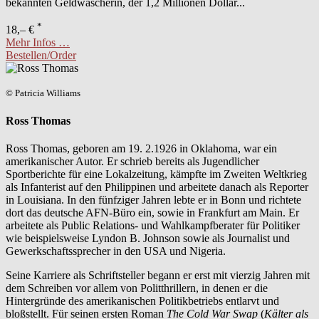
bekannten Geldwäscherin, der 1,2 Millionen Dollar...
*
18,– €
Mehr Infos …
Bestellen/Order
© Patricia Williams
Ross Thomas
Ross Thomas, geboren am 19. 2.1926 in Oklahoma, war ein
amerikanischer Autor. Er schrieb bereits als Jugendlicher
Sportberichte für eine Lokalzeitung, kämpfte im Zweiten Weltkrieg
als Infanterist auf den Philippinen und arbeitete danach als Reporter
in Louisiana. In den fünfziger Jahren lebte er in Bonn und richtete
dort das deutsche AFN-Büro ein, sowie in Frankfurt am Main. Er
arbeitete als Public Relations- und Wahlkampfberater für Politiker
wie beispielsweise Lyndon B. Johnson sowie als Journalist und
Gewerkschaftssprecher in den USA und Nigeria.
Seine Karriere als Schriftsteller begann er erst mit vierzig Jahren mit
dem Schreiben vor allem von Politthrillern, in denen er die
Hintergründe des amerikanischen Politikbetriebs entlarvt und
bloßstellt. Für seinen ersten Roman
The Cold War Swap
(
Kälter als