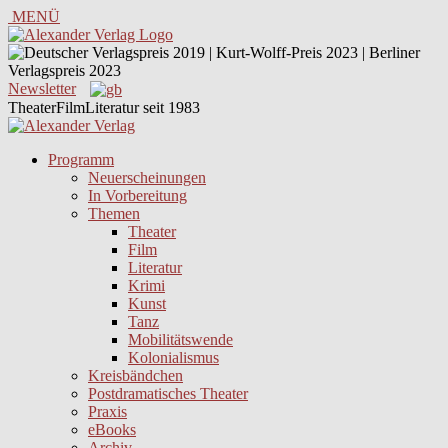
MENÜ
Newsletter
TheaterFilmLiteratur seit 1983
Programm
Neuerscheinungen
In Vorbereitung
Themen
Theater
Film
Literatur
Krimi
Kunst
Tanz
Mobilitätswende
Kolonialismus
Kreisbändchen
Postdramatisches Theater
Praxis
eBooks
Archiv