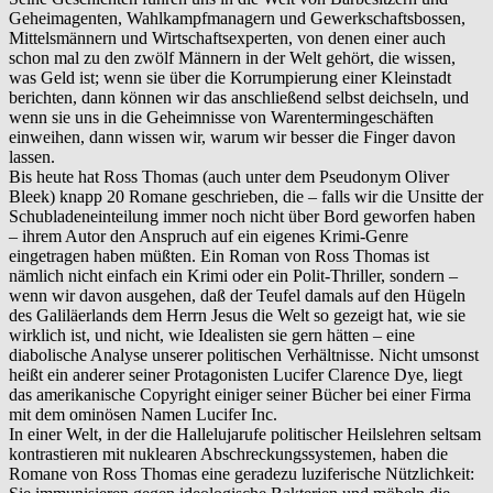
Geheimagenten, Wahlkampfmanagern und Gewerkschaftsbossen,
Mittelsmännern und Wirtschaftsexperten, von denen einer auch
schon mal zu den zwölf Männern in der Welt gehört, die wissen,
was Geld ist; wenn sie über die Korrumpierung einer Kleinstadt
berichten, dann können wir das anschließend selbst deichseln, und
wenn sie uns in die Geheimnisse von Warentermingeschäften
einweihen, dann wissen wir, warum wir besser die Finger davon
lassen.
Bis heute hat Ross Thomas (auch unter dem Pseudonym Oliver
Bleek) knapp 20 Romane geschrieben, die – falls wir die Unsitte der
Schubladeneinteilung immer noch nicht über Bord geworfen haben
– ihrem Autor den Anspruch auf ein eigenes Krimi-Genre
eingetragen haben müßten. Ein Roman von Ross Thomas ist
nämlich nicht einfach ein Krimi oder ein Polit-Thriller, sondern –
wenn wir davon ausgehen, daß der Teufel damals auf den Hügeln
des Galiläerlands dem Herrn Jesus die Welt so gezeigt hat, wie sie
wirklich ist, und nicht, wie Idealisten sie gern hätten – eine
diabolische Analyse unserer politischen Verhältnisse. Nicht umsonst
heißt ein anderer seiner Protagonisten Lucifer Clarence Dye, liegt
das amerikanische Copyright einiger seiner Bücher bei einer Firma
mit dem ominösen Namen Lucifer Inc.
In einer Welt, in der die Hallelujarufe politischer Heilslehren seltsam
kontrastieren mit nuklearen Abschreckungssystemen, haben die
Romane von Ross Thomas eine geradezu luziferische Nützlichkeit: