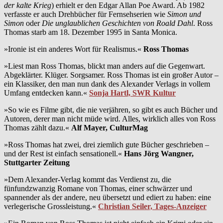
der kalte Krieg
) erhielt er den Edgar Allan Poe Award. Ab 1982
verfasste er auch Drehbücher für Fernsehserien wie
Simon und
Simon
oder
Die unglaublichen Geschichten von Roald Dahl
. Ross
Thomas starb am 18. Dezember 1995 in Santa Monica.
»Ironie ist ein anderes Wort für Realismus.«
Ross Thomas
»Liest man Ross Thomas, blickt man anders auf die Gegenwart.
Abgeklärter. Klüger. Sorgsamer. Ross Thomas ist ein großer Autor –
ein Klassiker, den man nun dank des Alexander Verlags in vollem
Umfang entdecken kann.«
Sonja Hartl, SWR Kultur
»So wie es Filme gibt, die nie verjähren, so gibt es auch Bücher und
Autoren, derer man nicht müde wird. Alles, wirklich alles von Ross
Thomas zählt dazu.«
Alf Mayer, CulturMag
»Ross Thomas hat zwei, drei ziemlich gute Bücher geschrieben –
und der Rest ist einfach sensationell.«
Hans Jörg Wangner,
Stuttgarter Zeitung
»Dem Alexander-Verlag kommt das Verdienst zu, die
fünfundzwanzig Romane von Thomas, einer schwärzer und
spannender als der andere, neu übersetzt und ediert zu haben: eine
verlegerische Grossleistung.«
Christian Seiler, Tages-Anzeiger