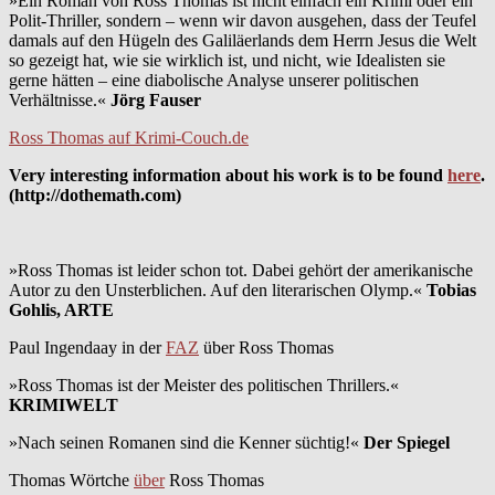
»Ein Roman von Ross Thomas ist nicht einfach ein Krimi oder ein
Polit-Thriller, sondern – wenn wir davon ausgehen, dass der Teufel
damals auf den Hügeln des Galiläerlands dem Herrn Jesus die Welt
so gezeigt hat, wie sie wirklich ist, und nicht, wie Idealisten sie
gerne hätten – eine diabolische Analyse unserer politischen
Verhältnisse.«
Jörg Fauser
Ross Thomas auf Krimi-Couch.de
Very interesting information about his work is to be found
here
.
(http://dothemath.com)
»Ross Thomas ist leider schon tot. Dabei gehört der amerikanische
Autor zu den Unsterblichen. Auf den literarischen Olymp.«
Tobias
Gohlis, ARTE
Paul Ingendaay in der
FAZ
über Ross Thomas
»Ross Thomas ist der Meister des politischen Thrillers.«
KRIMIWELT
»Nach seinen Romanen sind die Kenner süchtig!«
Der Spiegel
Thomas Wörtche
über
Ross Thomas