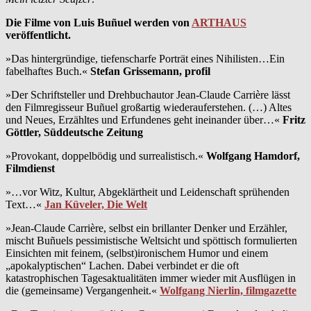
Die Filme von Luis Buñuel werden von
ARTHAUS
veröffentlicht.
»Das hintergründige, tiefenscharfe Porträt eines Nihilisten…Ein
fabelhaftes Buch.«
Stefan Grissemann, profil
»Der Schriftsteller und Drehbuchautor Jean-Claude Carrière lässt
den Filmregisseur Buñuel großartig wiederauferstehen. (…) Altes
und Neues, Erzähltes und Erfundenes geht ineinander über…«
Fritz
Göttler, Süddeutsche Zeitung
»Provokant, doppelbödig und surrealistisch.«
Wolfgang Hamdorf,
Filmdienst
»…vor Witz, Kultur, Abgeklärtheit und Leidenschaft sprühenden
Text…«
Jan Küveler, Die Welt
»Jean-Claude Carrière, selbst ein brillanter Denker und Erzähler,
mischt Buñuels pessimistische Weltsicht und spöttisch formulierten
Einsichten mit feinem, (selbst)ironischem Humor und einem
„apokalyptischen“ Lachen. Dabei verbindet er die oft
katastrophischen Tagesaktualitäten immer wieder mit Ausflügen in
die (gemeinsame) Vergangenheit.«
Wolfgang Nierlin, filmgazette