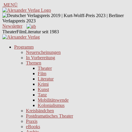
MENÜ
Newsletter
TheaterFilmLiteratur seit 1983
Programm
Neuerscheinungen
In Vorbereitung
Themen
Theater
Film
Literatur
Krimi
Kunst
Tanz
Mobilitätswende
Kolonialismus
Kreisbändchen
Postdramatisches Theater
Praxis
eBooks
Archiv