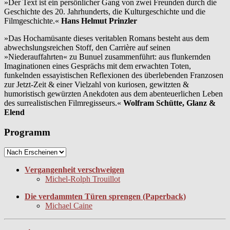
»Der Text ist ein persönlicher Gang von zwei Freunden durch die
Geschichte des 20. Jahrhunderts, die Kulturgeschichte und die
Filmgeschichte.«
Hans Helmut Prinzler
»Das Hochamüsante dieses veritablen Romans besteht aus dem
abwechslungsreichen Stoff, den Carrière auf seinen
»Niederauffahrten« zu Bunuel zusammenführt: aus flunkernden
Imaginationen eines Gesprächs mit dem erwachten Toten,
funkelnden essayistischen Reflexionen des überlebenden Franzosen
zur Jetzt-Zeit & einer Vielzahl von kuriosen, gewitzten &
humoristisch gewürzten Anekdoten aus dem abenteuerlichen Leben
des surrealistischen Filmregisseurs.«
Wolfram Schütte, Glanz &
Elend
Programm
Vergangenheit verschweigen
Michel-Rolph Trouillot
Die verdammten Türen sprengen (Paperback)
Michael Caine