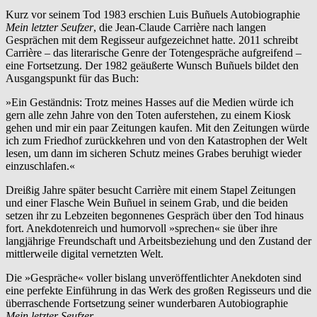
Kurz vor seinem Tod 1983 erschien Luis Buñuels Autobiographie
Mein letzter Seufzer
, die Jean-Claude Carrière nach langen
Gesprächen mit dem Regisseur aufgezeichnet hatte. 2011 schreibt
Carrière – das literarische Genre der Totengespräche aufgreifend –
eine Fortsetzung. Der 1982 geäußerte Wunsch Buñuels bildet den
Ausgangspunkt für das Buch:
»Ein Geständnis: Trotz meines Hasses auf die Medien würde ich
gern alle zehn Jahre von den Toten auferstehen, zu einem Kiosk
gehen und mir ein paar Zeitungen kaufen. Mit den Zeitungen würde
ich zum Friedhof zurückkehren und von den Katastrophen der Welt
lesen, um dann im sicheren Schutz meines Grabes beruhigt wieder
einzuschlafen.«
Dreißig Jahre später besucht Carrière mit einem Stapel Zeitungen
und einer Flasche Wein Buñuel in seinem Grab, und die beiden
setzen ihr zu Lebzeiten begonnenes Gespräch über den Tod hinaus
fort. Anekdotenreich und humorvoll »sprechen« sie über ihre
langjährige Freundschaft und Arbeitsbeziehung und den Zustand der
mittlerweile digital vernetzten Welt.
Die »Gespräche« voller bislang unveröffentlichter Anekdoten sind
eine perfekte Einführung in das Werk des großen Regisseurs und die
überraschende Fortsetzung seiner wunderbaren Autobiographie
Mein letzter Seufzer
.