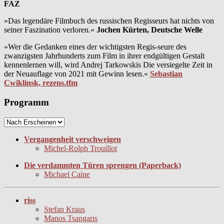
FAZ
»Das legendäre Filmbuch des russischen Regisseurs hat nichts von
seiner Faszination verloren.«
Jochen Kürten, Deutsche Welle
»Wer die Gedanken eines der wichtigsten Regis-seure des
zwanzigsten Jahrhunderts zum Film in ihrer endgültigen Gestalt
kennenlernen will, wird Andrej Tarkowskis Die versiegelte Zeit in
der Neuauflage von 2021 mit Gewinn lesen.«
Sebastian
Cwiklinsk, rezens.tfm
Programm
Vergangenheit verschweigen
Michel-Rolph Trouillot
Die verdammten Türen sprengen (Paperback)
Michael Caine
riss
Stefan Kraus
Manos Tsangaris