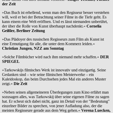
der Zeit
»Das Buch ist erhellend, wenn man den Regisseur besser verstehen
will, weil er bei der Betrachtung seiner Filme in die Tiefe geht. Es
kann einem eine Welt eröffnen. Und es lässt niemanden unberührt,
der über die Rolle von Kunst überhaupt nachdenkt.«
Cornelia
Geißler, Berliner Zeitung
»Das Plädoyer des russischen Regisseurs zum Film als Kunst ist
eine Ermutigung für alle, die unter dem Kommerz leiden.«
Christian Jungen, NZZ am Sonntag
»Solche Filmbücher wird nach ihm niemand mehr schaffen.«
DER
SPIEGEL
»Tarkowskijs filmisches Werk ist innovativ und einzigartig. Seine
Gedanken sind – wie seine filmischen Meisterwerke – ein
Kaleidoskop, das beim Durchsehen jedes Mal ein anderes Muster
zeigt.«
Die Zeit
»Neben seinen allgemeineren Überlegungen zum Kino erfährt man
sozusagen alles, was Tarkowskij über seine eigenen Filme zu sagen
hat. Er scheut sich dabei nicht, ganz im Detail von der "Bedeutung"
einzelner Bilder zu sprechen, von jener Aufladung also, der die
meisten Regisseure gerade aus dem Weg gehen.«
Verena Luecken,