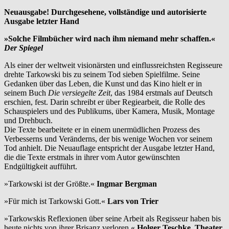
Neuausgabe! Durchgesehene, vollständige und autorisierte
Ausgabe letzter Hand
»Solche Filmbücher wird nach ihm niemand mehr schaffen.«
Der Spiegel
Als einer der weltweit visionärsten und einflussreichsten Regisseure
drehte Tarkowski bis zu seinem Tod sieben Spielfilme. Seine
Gedanken über das Leben, die Kunst und das Kino hielt er in
seinem Buch
Die versiegelte Zeit
, das 1984 erstmals auf Deutsch
erschien, fest. Darin schreibt er über Regiearbeit, die Rolle des
Schauspielers und des Publikums, über Kamera, Musik, Montage
und Drehbuch.
Die Texte bearbeitete er in einem unermüdlichen Prozess des
Verbesserns und Veränderns, der bis wenige Wochen vor seinem
Tod anhielt. Die Neuauflage entspricht der Ausgabe letzter Hand,
die die Texte erstmals in ihrer vom Autor gewünschten
Endgültigkeit aufführt.
»Tarkowski ist der Größte.«
Ingmar Bergman
»Für mich ist Tarkowski Gott.«
Lars von Trier
»Tarkowskis Reflexionen über seine Arbeit als Regisseur haben bis
heute nichts von ihrer Brisanz verloren.«
Holger Teschke, Theater