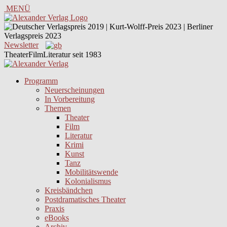
MENÜ
Newsletter
TheaterFilmLiteratur seit 1983
Programm
Neuerscheinungen
In Vorbereitung
Themen
Theater
Film
Literatur
Krimi
Kunst
Tanz
Mobilitätswende
Kolonialismus
Kreisbändchen
Postdramatisches Theater
Praxis
eBooks
Archiv