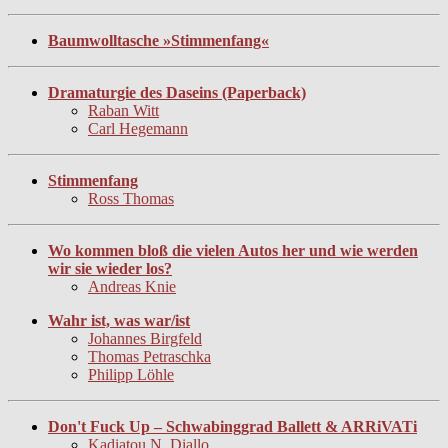
Baumwolltasche »Stimmenfang«
Dramaturgie des Daseins (Paperback)
Raban Witt
Carl Hegemann
Stimmenfang
Ross Thomas
Wo kommen bloß die vielen Autos her und wie werden
wir sie wieder los?
Andreas Knie
Wahr ist, was war/ist
Johannes Birgfeld
Thomas Petraschka
Philipp Löhle
Don't Fuck Up – Schwabinggrad Ballett & ARRiVATi
Kadiatou N. Diallo