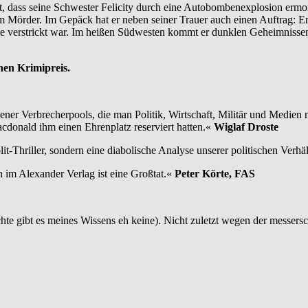
t, dass seine Schwester Felicity durch eine Autobombenexplosion ermor
dem Mörder. Im Gepäck hat er neben seiner Trauer auch einen Auftrag: E
 verstrickt war. Im heißen Südwesten kommt er dunklen Geheimnissen 
en Krimipreis.
jener Verbrecherpools, die man Politik, Wirtschaft, Militär und Medie
donald ihm einen Ehrenplatz reserviert hatten.«
Wiglaf Droste
t-Thriller, sondern eine diabolische Analyse unserer politischen Verhä
im Alexander Verlag ist eine Großtat.«
Peter Körte, FAS
e gibt es meines Wissens eh keine). Nicht zuletzt wegen der messerscha