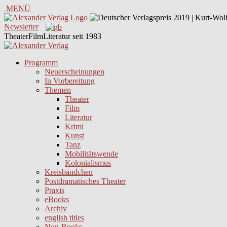
MENÜ
Newsletter
TheaterFilmLiteratur seit 1983
Programm
Neuerscheinungen
In Vorbereitung
Themen
Theater
Film
Literatur
Krimi
Kunst
Tanz
Mobilitätswende
Kolonialismus
Kreisbändchen
Postdramatisches Theater
Praxis
eBooks
Archiv
english titles
Non-Books