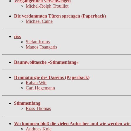
Vergangenheit verschweigen
Michel-Rolph Trouillot
Die verdammten Türen sprengen (Paperback)
Michael Caine
riss
Stefan Kraus
Manos Tsangaris
Baumwolltasche »Stimmenfang«
Dramaturgie des Daseins (Paperback)
Raban Witt
Carl Hegemann
Stimmenfang
Ross Thomas
Wo kommen bloß die vielen Autos her und wie werden wir s
Andreas Knie