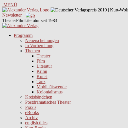
MENÜ
Newsletter
TheaterFilmLiteratur seit 1983
Programm
Neuerscheinungen
In Vorbereitung
Themen
Theater
Film
Literatur
Krimi
Kunst
Tanz
Mobilitätswende
Kolonialismus
Kreisbändchen
Postdramatisches Theater
Praxis
eBooks
Archiv
english titles
Non-Books