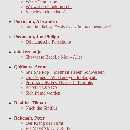
Waste Your Time
Wir wollen Plankton sein
Verschwende deine Zeit
Portmann, Alexandra
itw : im dialog. Festivals als Innovationsmotor?
Possmann, Jan-Philipp
Dilettantische Forschung
quickert, anja
Showcase Beat Le Mot – Alles
Quiñones, Aenne
She She Pop – Mehr als sieben Schwestern
Gob Squad – What are you looking at?
Postdramatisches Theater in Portraits
PRATER-SAGA
Sich fremd werden
Raabke, Tilman
Nach der Sintflut
Rabenalt, Peter
Der Klang des Films
FILMDRAMATURGIE