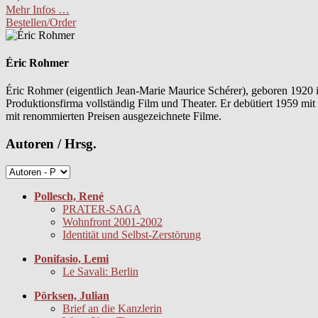
Mehr Infos …
Bestellen/Order
Éric Rohmer
Éric Rohmer (eigentlich Jean-Marie Maurice Schérer), geboren 1920 in
Produktionsfirma vollständig Film und Theater. Er debütiert 1959 mi
mit renommierten Preisen ausgezeichnete Filme.
Autoren / Hrsg.
Pollesch, René
PRATER-SAGA
Wohnfront 2001-2002
Identität und Selbst-Zerstörung
Ponifasio, Lemi
Le Savali: Berlin
Pörksen, Julian
Brief an die Kanzlerin