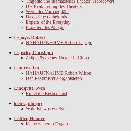
Tragödie und dramatisches Theater (Hardcover)
Die Evakuierung des Theaters
Wenn der Vorhang fällt
Das offene Geheimnis
Experts of the Everyday
Experten des Alltags
Lepage, Robert
NAHAUFNAHME Robert Lepage
Lepschy, Christoph
Zeitgenössisches Theater in China
Linders, Jan
NAHAUFNAHME Robert Wilson
Den Pessimismus organisieren
Lindqvist, Sven
Rottet die Bestien aus!
loehle, philipp
Wahr ist, was war/ist
Löffler, Henner
Keine weiteren Fragen