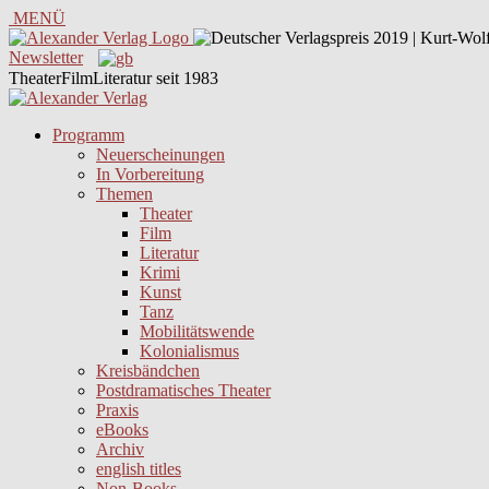
MENÜ
Newsletter
TheaterFilmLiteratur seit 1983
Programm
Neuerscheinungen
In Vorbereitung
Themen
Theater
Film
Literatur
Krimi
Kunst
Tanz
Mobilitätswende
Kolonialismus
Kreisbändchen
Postdramatisches Theater
Praxis
eBooks
Archiv
english titles
Non-Books