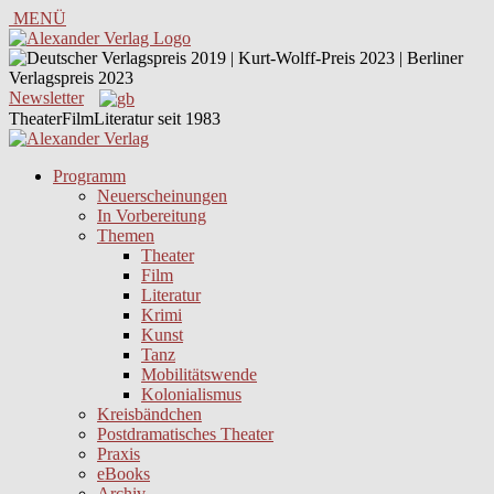
MENÜ
Newsletter
TheaterFilmLiteratur seit 1983
Programm
Neuerscheinungen
In Vorbereitung
Themen
Theater
Film
Literatur
Krimi
Kunst
Tanz
Mobilitätswende
Kolonialismus
Kreisbändchen
Postdramatisches Theater
Praxis
eBooks
Archiv