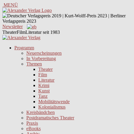
MENÜ
Newsletter
TheaterFilmLiteratur seit 1983
Programm
Neuerscheinungen
In Vorbereitung
Themen
Theater
Film
Literatur
Krimi
Kunst
Tanz
Mobilitätswende
Kolonialismus
Kreisbändchen
Postdramatisches Theater
Praxis
eBooks
Archiv